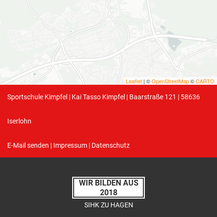
Leaflet
| ©
OpenStreetMap
©
CARTO
Sportschule Kimpfel | Kai Tasso Kimpfel | Baarstraße 121 | 58636
Iserlohn
E-Mail senden
|
Impressum
|
Datenschutz