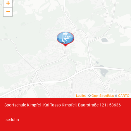
+
−
Leaflet
| ©
OpenStreetMap
©
CARTO
Sportschule Kimpfel | Kai Tasso Kimpfel | Baarstraße 121 | 58636
Iserlohn