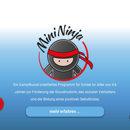
Ein Kampfkunst orientiertes Programm für Kinder im Alter von 4-6
Jahren zur Förderung der Grundmotorik, des sozialen Verhaltens
und der Bildung eines positiven Selbstbildes.
mehr erfahren ...