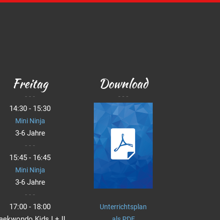
Freitag
Download
- - -
- - -
14:30 - 15:30
Mini Ninja
3-6 Jahre
- - -
15:45 - 16:45
Mini Ninja
3-6 Jahre
- - -
17:00 - 18:00
Unterrichtsplan
aekwondo Kids I + II
als PDF