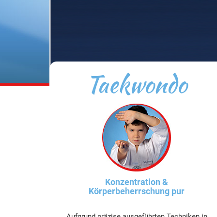
Taekwondo
Konzentration &
Körperbeherrschung pur
Aufgrund präzise ausgeführten Techniken in