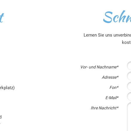
t
Schn
Lernen Sie uns unverbin
kost
Vor- und Nachname
*
Adresse
*
kplatz)
Fon
*
E-Mail
*
Ihre Nachricht
*
d
r